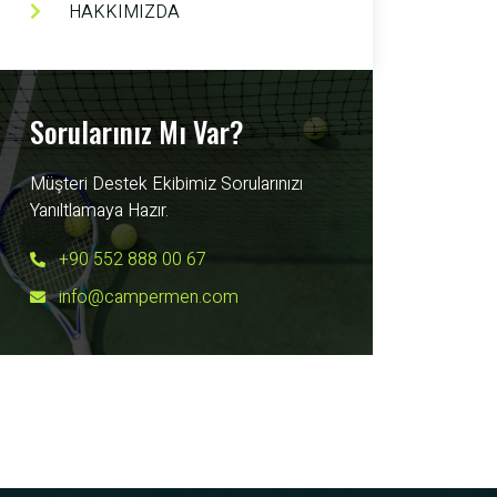
HAKKIMIZDA
Sorularınız Mı Var?
Müşteri Destek Ekibimiz Sorularınızı
Yanıltlamaya Hazır.
+90 552 888 00 67
info@campermen.com