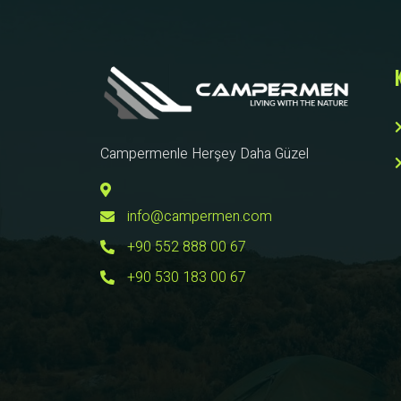
Campermenle Herşey Daha Güzel
info@campermen.com
+90 552 888 00 67
+90 530 183 00 67