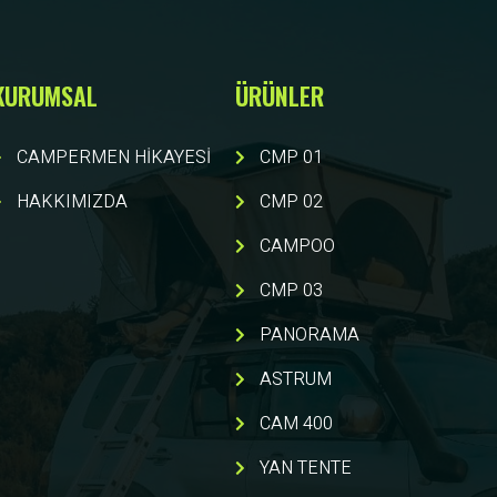
KURUMSAL
ÜRÜNLER
CAMPERMEN HİKAYESİ
CMP 01
HAKKIMIZDA
CMP 02
CAMPOO
CMP 03
PANORAMA
ASTRUM
CAM 400
YAN TENTE