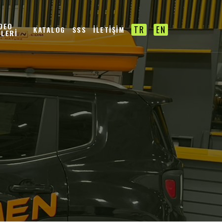
İDEO
TR
EN
KATALOG
SSS
İLETİŞİM
ALERİ